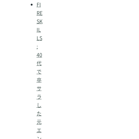
FI
RE
SK
IL
LS
:
40
代
で
卒
サ
ラ
し
た
元
エ
ン