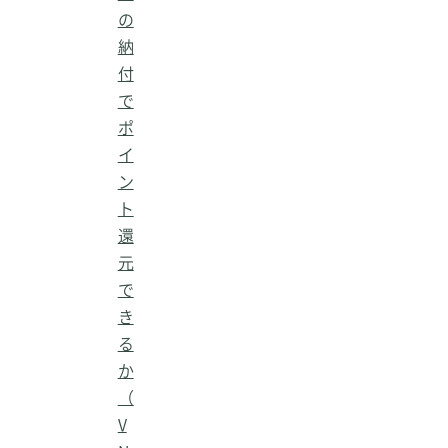
の
納
付
で
ポ
イ
ン
ト
還
元
で
き
る
か
（
V