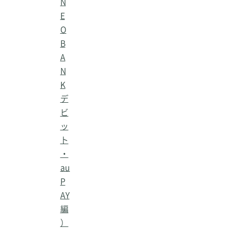
N
E
O
B
A
N
K
デ
ビ
ッ
ト
・
au
P
AY
編
）