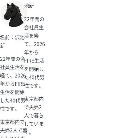
池新
ず
22年間の
会社員生
活を経
名前：沢池
て、2026
新
年から
22年間の会
FIRE生活
社員生活を
を開始し
経て、2026
た40代男
年からFIRE
性です。
生活を開始
東京都内
した40代男
で夫婦2
性です。
人で暮ら
東京都内で
していま
夫婦2人で暮
す。