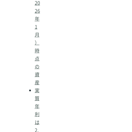
20
26
年
1
月
）
時
点
の
資
産
実
質
年
利
は
2.