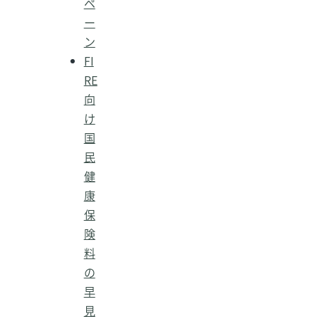
ペ
ー
ン
FI
RE
向
け
国
民
健
康
保
険
料
の
早
見