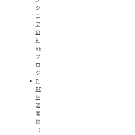
ジ
ニ
ア
の
FI
RE
ブ
ロ
グ
FI
RE
生
活
開
始
（