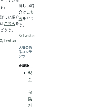
らしていま
詳しい紹
す。
介は
こち
詳しい紹介
ら
をどう
は
こちら
を
ぞ。
どうぞ。
X/Twitter
X/Twitter
人気のあ
るコンテ
ンツ
全期間:
税
金
・
保
険
料