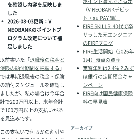
ポイント還元できるか
を確認し内容を反映しま
（V NEOBANKデビッ
した
ト・au PAY 編）
2026-08-03更新：V
FIRE SKILLS: 40代で卒
NEOBANKのポイントプ
サラした元エンジニア
ログラム改定について補
のFIREブログ
足しました
FIRE生活開始（2026年
1月）時点の資産
以前書いた「
退職後の税金と
実質年利は2.4%？みず
保険の納付期間を把握する
」
ほ銀行の定期預金キャ
では早期退職後の税金・保険
ンペーン
の納付スケジュールを確認し
FIRE向け国民健康保険
ましたが、私の場合は今年合
料の早見表
計で200万円以上、来年合計
で100万円以上の支払いがあ
る見込みです。
アーカイブ
この支払いで何らかの割引や