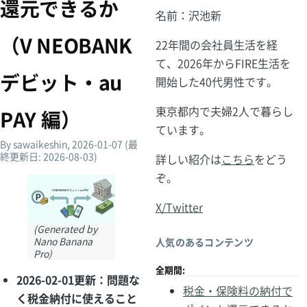
還元できるか
名前：沢池新
ず
（V NEOBANK
22年間の会社員生活を経
て、2026年からFIRE生活を
デビット・au
開始した40代男性です。
東京都内で夫婦2人で暮らし
PAY 編）
ています。
By
sawaikeshin
, 2026-01-07 (最
終更新日: 2026-08-03)
詳しい紹介は
こちら
をどう
ぞ。
画
像
X/Twitter
(Generated by
Nano Banana
人気のあるコンテンツ
Pro)
全期間:
2026-02-01更新：問題な
税金・保険料の納付で
く税金納付に使えること