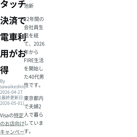
タッチ
池新
ず
決済で
22年間の
会社員生
電車利
活を経
て、2026
用がお
年から
FIRE生活
得
を開始し
た40代男
By
性です。
sawaikeshin
,
2026-04-27
(最終更新日:
東京都内
2026-05-01)
で夫婦2
人で暮ら
Visaの
特定
していま
のお店向け
す。
キャンペー