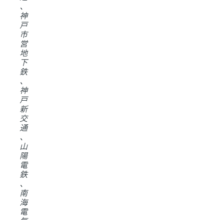
、
神
戸
市
営
地
下
鉄
、
神
戸
新
交
通
、
山
陽
電
鉄
、
南
海
電