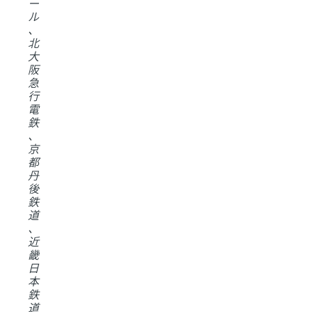
ー
ル
、
北
大
阪
急
行
電
鉄
、
京
都
丹
後
鉄
道
、
近
畿
日
本
鉄
道