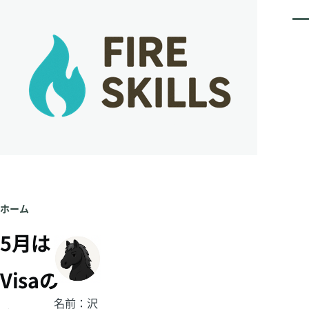
メインコンテンツに移動
メ
ニ
ュ
ー
ホーム
パ
5月は
ン
Visaの
く
名前：沢