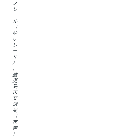
ノ
レ
ー
ル
（
ゆ
い
レ
ー
ル
）
、
鹿
児
島
市
交
通
局
（
市
電
）
、