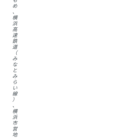
め
、
横
浜
高
速
鉄
道
（
み
な
と
み
ら
い
線
）
、
横
浜
市
営
地