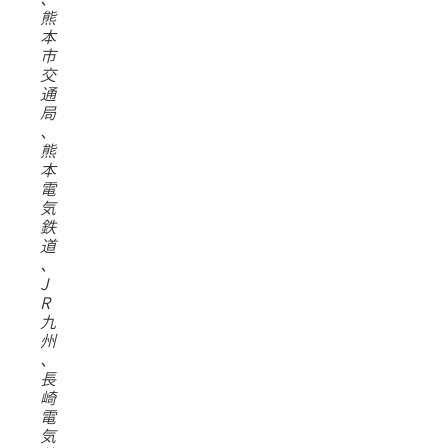
熊
本
市
交
通
局
、
熊
本
電
気
鉄
道
、
J
R
九
州
、
長
崎
電
気