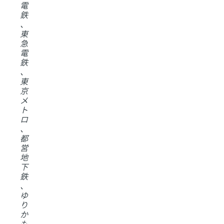
電
鉄
、
東
急
電
鉄
、
東
京
メ
ト
ロ
、
都
営
地
下
鉄
、
ゆ
り
か
も