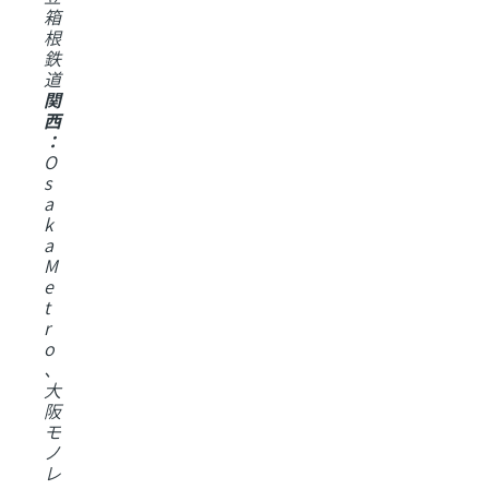
箱
根
鉄
道
関
西
：
O
s
a
k
a
M
e
t
r
o
、
大
阪
モ
ノ
レ