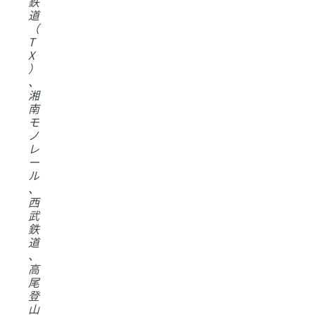
鉄
道
（
T
X
）
、
湘
南
モ
ノ
レ
ー
ル
、
西
武
鉄
道
、
高
尾
登
山