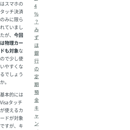
はスマホの
4
タッチ決済
%
のみに限ら
？
れていまし
み
たが、
今回
ず
は物理カー
ほ
ドも対象
な
銀
ので少し使
行
いやすくな
の
るでしょう
定
か。
期
預
基本的には
金
Visaタッチ
キ
が使えるカ
ャ
ードが対象
ン
ですが、キ