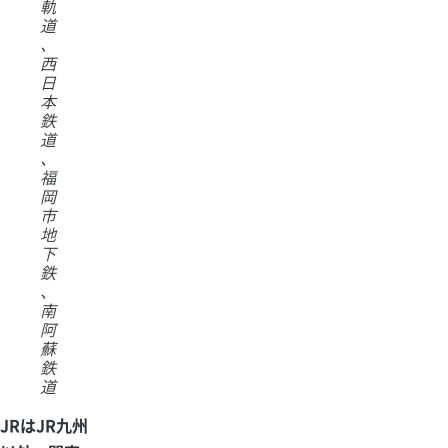
軌
道
、
西
日
本
鉄
道
、
福
岡
市
地
下
鉄
、
南
阿
蘇
鉄
道
JRはJR九州