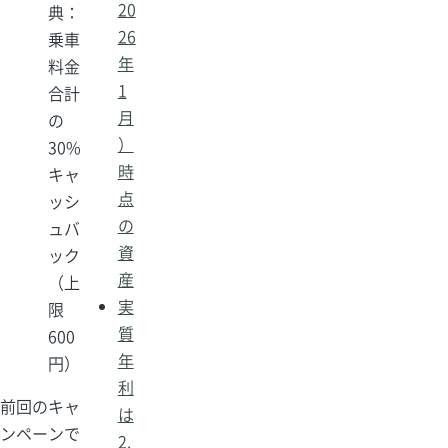
20
典：
26
乗車
年
料金
1
合計
月
の
）
30%
時
キャ
点
ッシ
の
ュバ
資
ック
産
（上
実
限
質
600
年
円）
利
前回のキャ
は
ンペーンで
2.