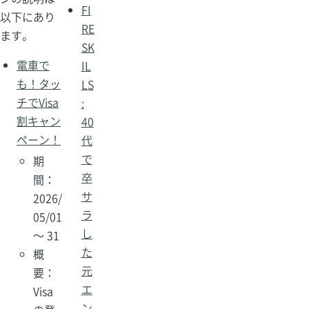
FI
以下にあり
RE
ます。
SK
電車で
IL
も！タッ
LS
チでVisa
:
割キャン
40
ペーン！
代
で
期
卒
間：
サ
2026/
ラ
05/01
し
～ 31
た
概
元
要：
エ
Visa
ン