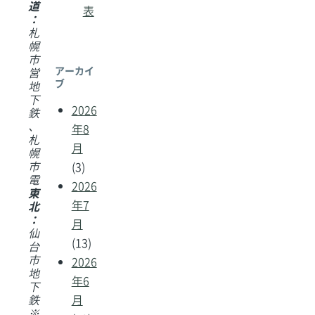
道
表
：
札
幌
市
アーカイ
営
ブ
地
下
2026
鉄
、
年8
札
月
幌
市
(3)
電
2026
東
年7
北
：
月
仙
(13)
台
市
2026
地
年6
下
鉄
月
※