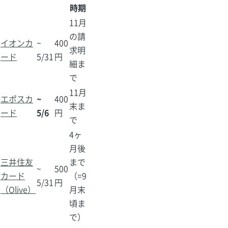
時期
11月
の請
イオンカ
~
400
求明
ード
5/31
円
細ま
で
11月
エポスカ
~
400
末ま
ード
5/6
円
で
4ヶ
月後
三井住友
まで
~
500
カード
（=9
5/31
円
（Olive）
月末
頃ま
で）