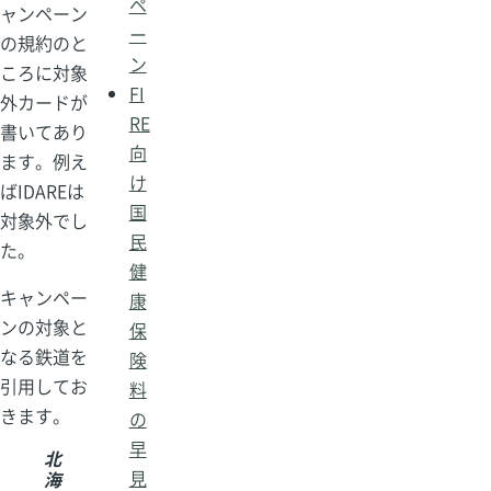
ペ
ャンペーン
ー
の規約のと
ン
ころに対象
FI
外カードが
RE
書いてあり
向
ます。例え
け
ばIDAREは
国
対象外でし
民
た。
健
キャンペー
康
ンの対象と
保
なる鉄道を
険
引用してお
料
きます。
の
早
北
見
海