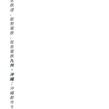
気
鉄
道
、
能
勢
電
鉄
、
阪
急
電
鉄
九
州
・
沖
縄
：
沖
縄
都
市
モ