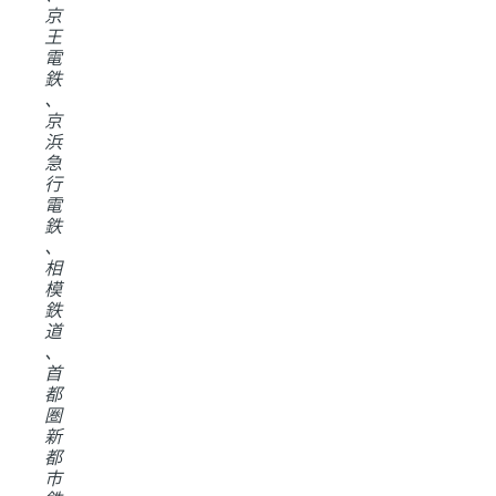
京
王
電
鉄
、
京
浜
急
行
電
鉄
、
相
模
鉄
道
、
首
都
圏
新
都
市