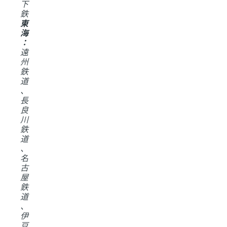
下
鉄
東
海
：
遠
州
鉄
道
、
長
良
川
鉄
道
、
名
古
屋
鉄
道
、
伊
豆