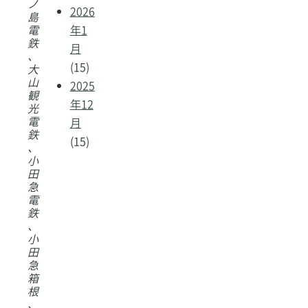
ノ
2026
島
電
年1
鉄
月
、
(15)
大
山
2025
観
年12
光
電
月
鉄
(15)
、
小
田
急
電
鉄
、
小
田
急
箱
根
、