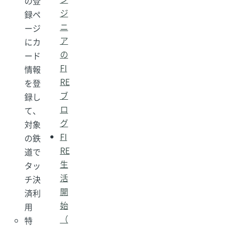
の登
ジ
録ペ
ニ
ージ
ア
にカ
の
ード
FI
情報
RE
を登
ブ
録し
ロ
て、
グ
対象
FI
の鉄
RE
道で
生
タッ
活
チ決
開
済利
始
用
（
特