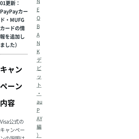
N
01更新：
E
PayPayカー
O
ド・MUFG
B
カードの情
A
報を追加し
N
ました）
K
デ
キャン
ビ
ッ
ペーン
ト
・
内容
au
P
AY
Visa公式の
編
キャンペー
）
ンの説明は