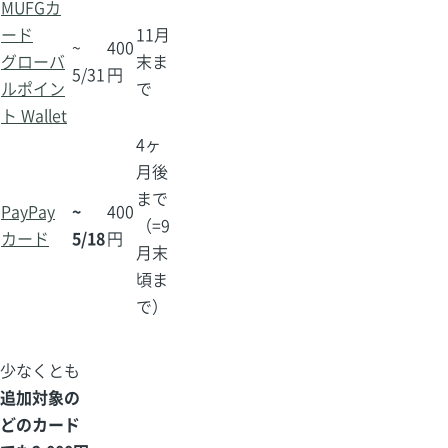
MUFGカ
ード
11月
~
400
グローバ
末ま
5/31
円
ルポイン
で
ト Wallet
4ヶ
月後
まで
PayPay
~
400
（=9
カード
5/18
円
月末
頃ま
で）
少なくとも
追加対象の
どのカード