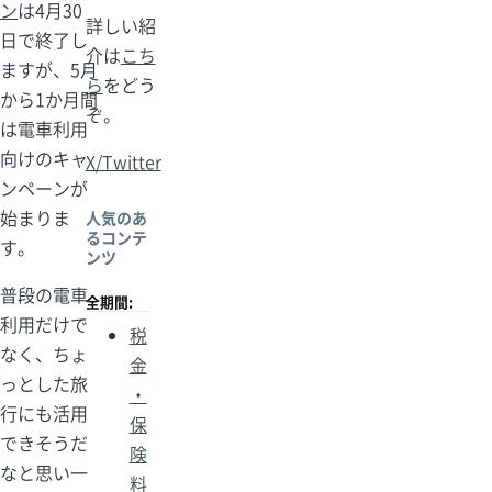
ン
は4月30
詳しい紹
日で終了し
介は
こち
ますが、5月
ら
をどう
から1か月間
ぞ。
は電車利用
向けのキャ
X/Twitter
ンペーンが
始まりま
人気のあ
るコンテ
す。
ンツ
普段の電車
全期間:
利用だけで
税
なく、ちょ
金
っとした旅
・
行にも活用
保
できそうだ
険
なと思い一
料