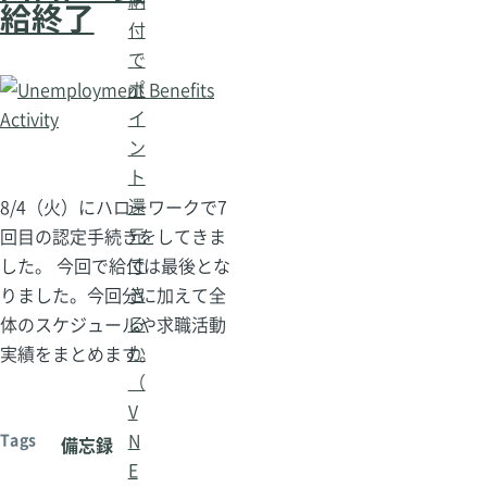
給終了
付
で
ポ
イ
ン
ト
還
8/4（火）にハローワークで7
元
回目の認定手続きをしてきま
で
した。 今回で給付は最後とな
き
りました。今回分に加えて全
る
体のスケジュールや求職活動
か
実績をまとめます。
（
V
N
Tags
備忘録
E