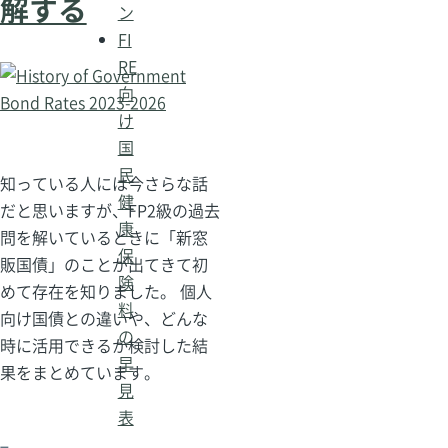
解する
ン
FI
RE
向
け
国
民
知っている人には今さらな話
健
だと思いますが、FP2級の過去
康
問を解いているときに「新窓
保
販国債」のことが出てきて初
険
めて存在を知りました。 個人
料
向け国債との違いや、どんな
の
時に活用できるか検討した結
早
果をまとめています。
見
表