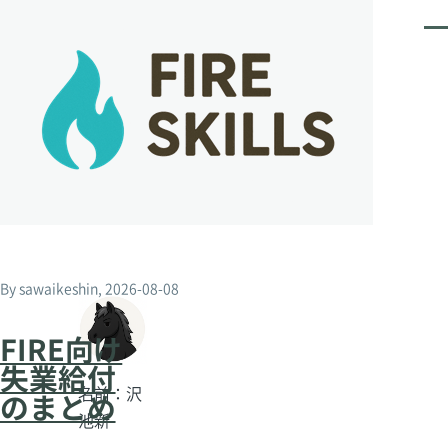
メインコンテンツに移動
メ
ニ
ュ
ー
By
sawaikeshin
, 2026-08-08
FIRE向け
失業給付
名前：沢
のまとめ
池新