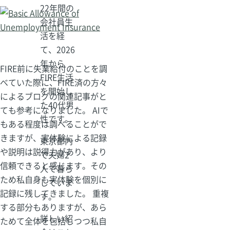
22年間の
会社員生
活を経
て、2026
年から
FIRE前に失業給付のことを調
FIRE生活
べていた際に、FIRE済の方々
を開始し
によるブログの関連記事がと
た40代男
ても参考になりました。 AIで
性です。
もある程度は調べることがで
きますが、実体験による記録
東京都内
や説明は説得力があり、より
で夫婦2
信頼できると感じます。その
人で暮ら
ため私自身も実体験を個別に
していま
記録に残してきました。 重複
す。
する部分もありますが、あら
詳しい紹
ためて全体を包括しつつ私自