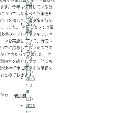
年5
ます。今年は保有している分
月
についてはなるべく招集通知
(14)
に目を通して、議決権を行使
2026
しました。 企業によっては議
年4
決権のネット行使のキャンペ
月
ーンを実施していて、行使つ
(14)
いでに応募しておいたのです
2026
が1件当たっていました。 当
年3
選内容を紹介しつつ、他にも
月
議決権行使に関連する話題を
(14)
まとめておきます。
2026
年2
月
Tags
備忘録
(12)
2026
年1