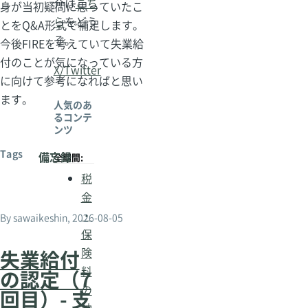
介は
こち
身が当初疑問に思っていたこ
ら
をどう
とをQ&A形式で補足します。
ぞ。
今後FIREを考えていて失業給
付のことが気になっている方
X/Twitter
に向けて参考になればと思い
ます。
人気のあ
るコンテ
ンツ
Tags
備忘録
全期間:
税
金
・
By
sawaikeshin
, 2026-08-05
保
険
失業給付
料
の認定（7
の
回目）- 支
納