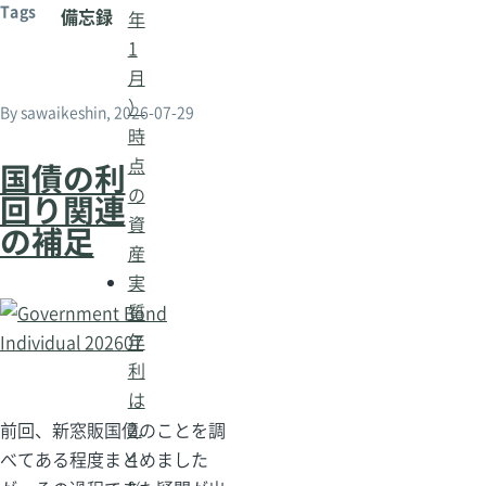
Tags
備忘録
年
1
月
）
By
sawaikeshin
, 2026-07-29
時
点
国債の利
の
回り関連
資
の補足
産
実
質
年
利
は
2.
前回、新窓販国債のことを調
4
べてある程度まとめました