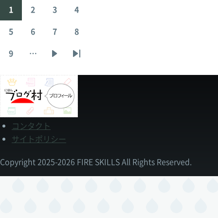
1
2
3
4
ペ
ペ
ペ
ペ
ペ
ー
ー
ー
ー
5
6
7
8
ー
ペ
ペ
ペ
ペ
ジ
ジ
ジ
ジ
ジ
ー
ー
ー
ー
9
…
送
ペ
次
最
ジ
ジ
ジ
ジ
り
ー
ペ
終
ジ
ー
ペ
ジ
ー
ジ
コンタクト
フ
サイトポリシー
ッ
タ
ー
Copyright 2025-2026 FIRE SKILLS All Rights Reserved.