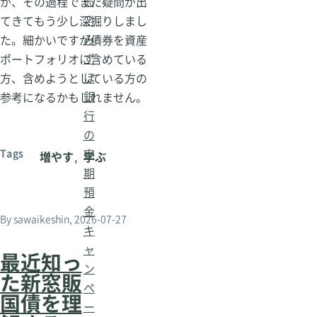
%
が、その過程でまた疑問が出
？
てきてもう少し深掘りしまし
み
た。細かいですが債券を資産
ず
ポートフォリオに含めている
ほ
方、含めようとしている方の
銀
参考になるかもしれません。
行
の
定
Tags
増やす
学ぶ
期
預
金
By
sawaikeshin
, 2026-07-27
キ
ャ
最近知っ
ン
た新窓販
ペ
国債を理
ー