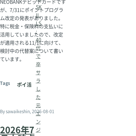
NEOBANKデビットカードです
SK
が、7/31にポイントプログラ
IL
ム改定の発表がありました。
LS
特に税金・保険料の支払いに
:
活用していましたので、改定
40
が適用される11/1に向けて、
代
検討中の代替案について書い
で
ています。
卒
サ
ラ
Tags
ポイ活
し
た
元
By
sawaikeshin
, 2026-08-01
エ
ン
2026年7
ジ