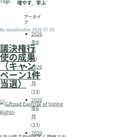
Tags
増やす
学ぶ
アーカイ
ブ
By
sawaikeshin
, 2026-07-25
2026
年8
議決権行
月
使の成果
(4)
（キャン
2026
ペーン1件
年7
当選）
月
(13)
2026
年6
月
(13)
2026
6月は株主総会が多く開催され