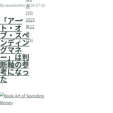
By
sawaikeshin
, 2026-07-22
月
(15)
「アー
2025
ト・オ
年12
ブ・スペ
月
ンディン
(15)
グマネ
ー」は判
断軸の参
考になっ
た