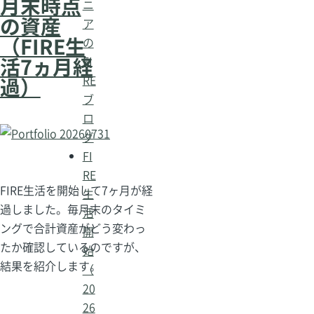
月末時点
ニ
の資産
ア
（FIRE生
の
活7ヵ月経
FI
RE
過）
ブ
ロ
グ
FI
RE
FIRE生活を開始して7ヶ月が経
生
過しました。毎月末のタイミ
活
ングで合計資産がどう変わっ
開
たか確認しているのですが、
始
結果を紹介します。
（
20
26