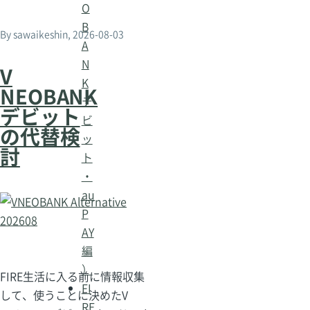
O
B
By
sawaikeshin
, 2026-08-03
A
N
V
K
NEOBANK
デ
デビット
ビ
の代替検
ッ
討
ト
・
au
P
AY
編
）
FIRE生活に入る前に情報収集
FI
して、使うことに決めたV
RE